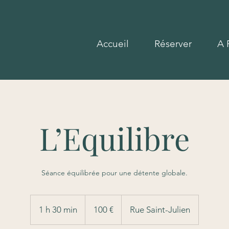
Accueil
Réserver
A 
L’Equilibre
Séance équilibrée pour une détente globale.
100
euros
1 h 30 min
1
100 €
Rue Saint-Julien
3