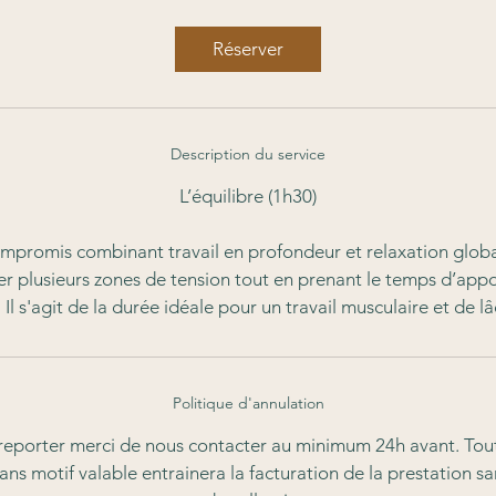
0
m
Réserver
i
n
Description du service
L’équilibre (1h30)
ompromis combinant travail en profondeur et relaxation globa
r plusieurs zones de tension tout en prenant le temps d’app
Il s'agit de la durée idéale pour un travail musculaire et de lâ
Politique d'annulation
reporter merci de nous contacter au minimum 24h avant. Tou
ans motif valable entrainera la facturation de la prestation sa