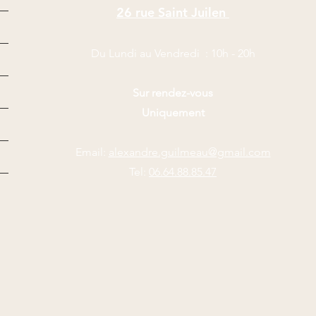
26 rue Saint Juilen
Du Lundi au Vendredi : 10
h - 20
h
Sur rendez-vous
Uniquement
Email:
alexandre.guilmeau@gmail.com
Tel:
06.64.88.85.47