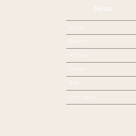
Menu
Accueil
Réserver
A Propos
Contact
Blog
Carte cadeau