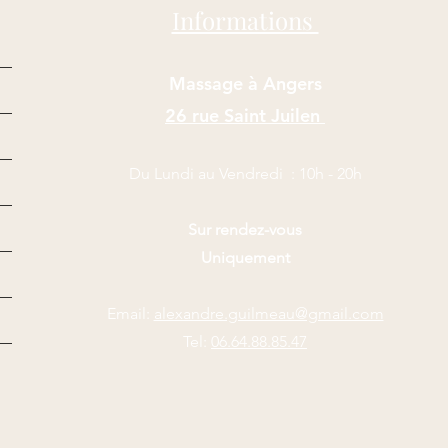
Informations
Massage à Angers
26 rue Saint Juilen
Du Lundi au Vendredi : 10
h - 20
h
Sur rendez-vous
Uniquement
Email:
alexandre.guilmeau@gmail.com
Tel:
06.64.88.85.47